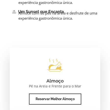
experiência gastronômica única.
Um Sunset que Encanta
Almoce com os pés na areia e desfrute de uma
experiência gastronômica única.
Almoço
Pé na Areia e Frente para o Mar
Reservar Melhor Almoço