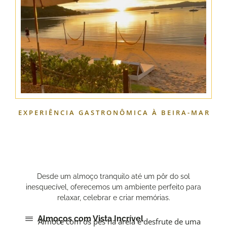
EXPERIÊNCIA GASTRONÔMICA À BEIRA-MAR
Desde um almoço tranquilo até um pôr do sol
inesquecível, oferecemos um ambiente perfeito para
relaxar, celebrar e criar memórias.
Almoços com Vista Incrível
Almoce com os pés na areia e desfrute de uma