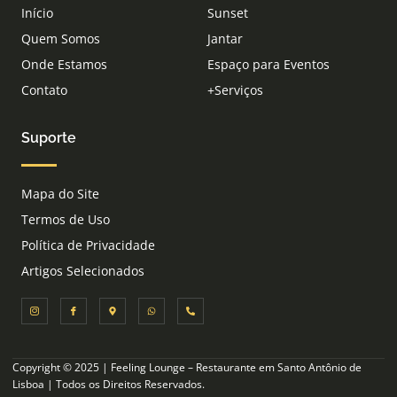
Início
Sunset
Quem Somos
Jantar
Onde Estamos
Espaço para Eventos
Contato
+Serviços
Suporte
Mapa do Site
Termos de Uso
Política de Privacidade
Artigos Selecionados
I
I
M
W
P
c
c
a
h
h
o
o
p
a
o
n
n
-
t
n
-
-
m
s
e
i
f
a
a
-
n
a
r
p
a
s
c
k
p
l
Copyright © 2025 | Feeling Lounge – Restaurante em Santo Antônio de
t
e
e
t
a
b
r
Lisboa | Todos os Direitos Reservados.
g
o
-