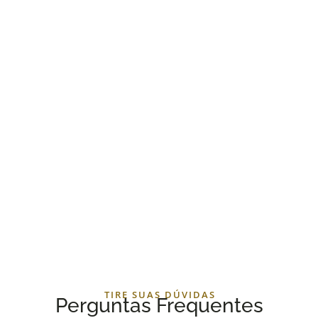
A combinação perfeita: música ao vivo, mar e areia.
TIRE SUAS DÚVIDAS
Perguntas Frequentes